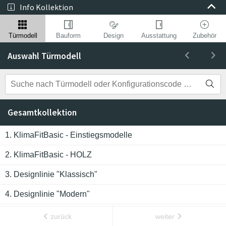
Info Kollektion
Türmodell
Bauform
Design
Ausstattung
Zubehör
Auswahl Türmodell
Gesamtkollektion
1. KlimaFitBasic - Einstiegsmodelle
2. KlimaFitBasic - HOLZ
3. Designlinie "Klassisch"
KlimaFitBasic 1002
Basic
4. Designlinie "Modern"
5. Katalog-Prospekt "Haustueren24"
zurück
weiter