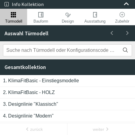
Info Kollektion
Türmodell
Bauform
Design
Ausstattung
Zubehör
Auswahl Türmodell
Gesamtkollektion
1. KlimaFitBasic - Einstiegsmodelle
2. KlimaFitBasic - HOLZ
3. Designlinie "Klassisch"
KlimaFitBasic 1002
Basic
4. Designlinie "Modern"
5. Katalog-Prospekt "Haustueren24"
zurück
weiter